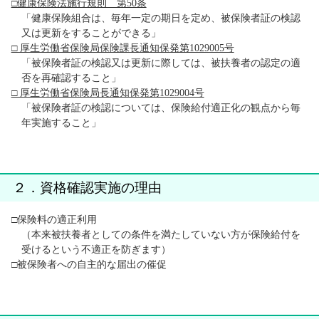
□健康保険法施行規則 第50条
「健康保険組合は、毎年一定の期日を定め、被保険者証の検認
又は更新をすることができる」
□ 厚生労働省保険局保険課長通知保発第1029005号
「被保険者証の検認又は更新に際しては、被扶養者の認定の適
否を再確認すること」
□ 厚生労働省保険局長通知保発第1029004号
「被保険者証の検認については、保険給付適正化の観点から毎
年実施すること」
２．資格確認実施の理由
□保険料の適正利用
（本来被扶養者としての条件を満たしていない方が保険給付を
受けるという不適正を防ぎます）
□被保険者への自主的な届出の催促