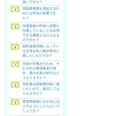
扱いですか？
高額療養費を受給するた
めには申請が必要です
か？
扶養家族の申請に必要な
扶養していることを証明
できる書類とはどんなも
のですか？
国民健康保険に入ってい
る父母を私の被扶養者に
移したいのですが？
夫婦が共働きのため、そ
れぞれが被保険者の場
合、妻の出産の給付はど
うなりますか？
領収書を医療費控除に使
いたいので、返却しても
らえますか？
柔道整復師にかかるには
どのようにしたらよいで
しょうか？